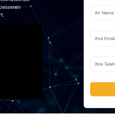
 besseren
t.