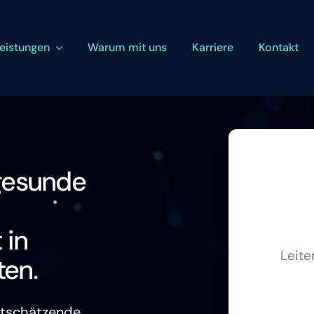
eistungen
Warum mit uns
Karriere
Kontakt
 gesunde
 in
Leite
ten.
rtschätzende