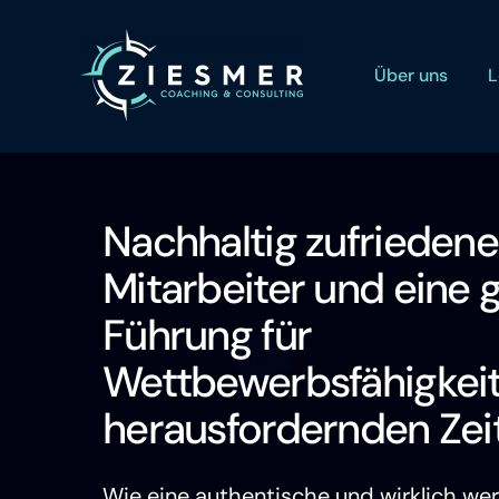
Zum
Inhalt
Über uns
L
springen
Nachhaltig zufriedene
Mitarbeiter und eine
Führung für
Wettbewerbsfähigkeit
herausfordernden Zei
Wie eine authentische und wirklich we