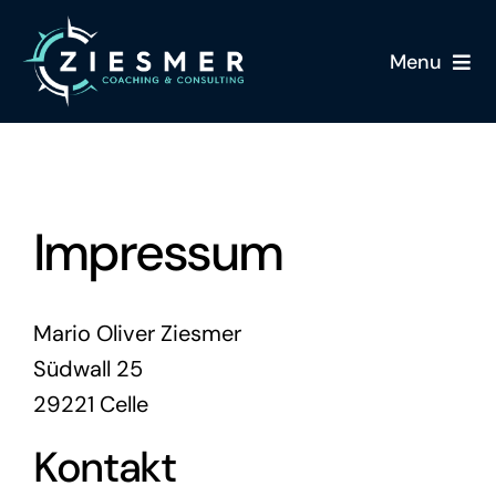
Zum
Inhalt
Menu
springen
Über uns
Leistungen
Impressum
Warum mit uns
Karriere
Mario Oliver Ziesmer
Südwall 25
Kontakt
29221 Celle
Kontakt